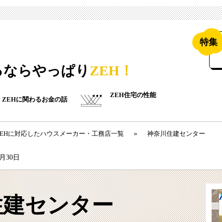
特集
るならやっぱり
ZEH！
ZEH住宅の性能
ZEHに関わるお金の話
ZEHに対応したハウスメーカー・工務店一覧
»
神奈川住建センター
9月30日
住建センター