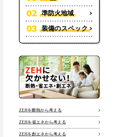
準防火地域
装備のスペック
ZEHを断熱から考える
ZEHを省エネから考える
ZEHを創エネから考える