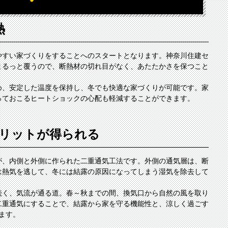
熱
やすい家づくりをすることへのスタートとなります。神奈川住建セ
まるっと覆うので、断熱材の切れ目がなく、あたたかさを保つこと
め、安定した温度を保持し、冬でも快適な家づくりが可能です。家
っておこるヒートショックの心配も軽減することができます。
メリットが得られる
が、内側と外側に作られた二重通気工法です。外側の通気層は、断
は熱気を逃して、冬には結露の原因になってしまう湿気を除去して
続く、気流が通る道。春～秋までの間、換気口から自然の風を取り
二重通気にすることで、結露から家を守る機能性と、涼しく過ごす
ます。