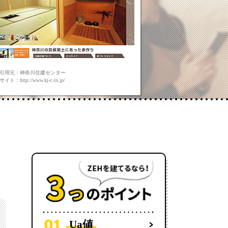
引用元：神奈川住建センター
イト：http://www.kj-c.co.jp/
Ua値