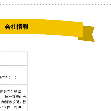
会社情報
台2-4-2
国分寺台第12」
」「国分寺経由吉
由綾瀬市役所」行
バス停（約10