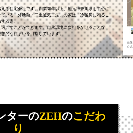
える住宅会社です。創業30年以上、地元神奈川県を中心に
けている「外断熱・二重通気工法」の家は、冷暖房に頼るこ
供する家。
く過ごすことができます。自然環境に負担をかけることな
理想的な住まいを目指しています。
画像
公式サ
ンターの
ZEH
の
こだわ
り