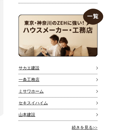
サカエ建設
一条工務店
ミサワホーム
セキスイハイム
山本建設
続きを見る>>