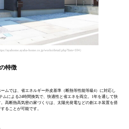
home.ayaha-home.co.jp/works/detail.php?lists=104）
宅の特徴
ホームでは、省エネルギー外皮基準（断熱等性能等級4）に対応し
テムによる24時間換気で、快適性と省エネを両立。1年を通して快
す。高断熱高気密の家づくりは、太陽光発電などの創エネ装置を搭
行することが可能です。
た