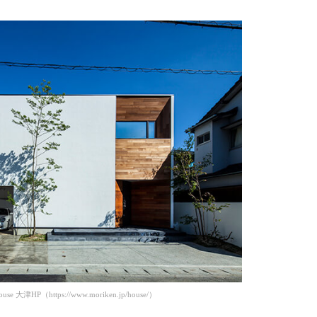
 大津HP（https://www.moriken.jp/house/）