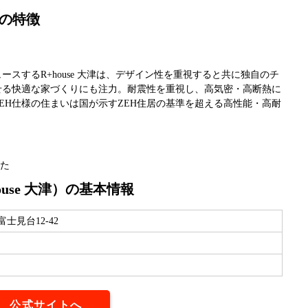
宅の特徴
スするR+house 大津は、デザイン性を重視すると共に独自のチ
せる快適な家づくりにも注力。耐震性を重視し、高気密・高断熱に
EH仕様の住まいは国が示すZEH住居の基準を超える高性能・高耐
した
use 大津）の基本情報
士見台12-42
公式サイトへ