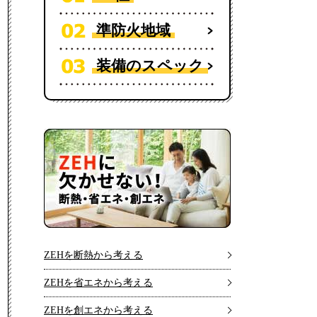
準防火地域
装備のスペック
ZEHを断熱から考える
ZEHを省エネから考える
ZEHを創エネから考える