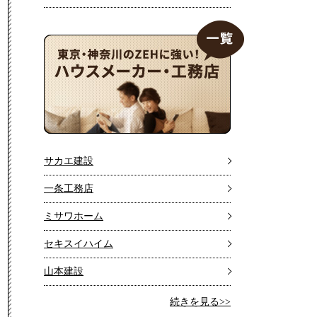
サカエ建設
一条工務店
ミサワホーム
セキスイハイム
山本建設
続きを見る>>