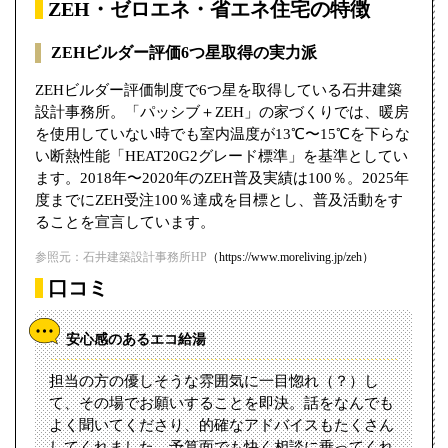
ZEH・ゼロエネ・省エネ住宅の特徴
ZEHビルダー評価6つ星取得の実力派
ZEHビルダー評価制度で6つ星を取得している石井建築
設計事務所。「パッシブ＋ZEH」の家づくりでは、暖房
を使用していない時でも室内温度が13℃〜15℃を下らな
い断熱性能「HEAT20G2グレード標準」を基準としてい
ます。2018年〜2020年のZEH普及実績は100％。2025年
度までにZEH受注100％達成を目標とし、普及活動をす
ることを宣言しています。
参照元：石井建築設計事務所HP
（https://www.moreliving.jp/zeh）
口コミ
安心感のあるエコ給湯
担当の方の優しそうな雰囲気に一目惚れ（？）し
て、その場でお願いすることを即決。話をなんでも
よく聞いてくださり、的確なアドバイスもたくさん
してくれました。予算面でも快く相談に乗ってくれ