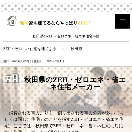
賢く
家を建てるならやっぱり
ZEH！
秋田県のZEH・ゼロエネ・省エネ住宅事情
»
ZEH・ゼロエネ住宅を建てよう
秋田県
公開日：
2022年2月18日
｜更新日：
2022年7月1日
秋田県のZEH・
ゼロエネ・省エ
ネ住宅
メーカー
「消費される電力よりも、創り出される電力の方が多い（も
しくは同じ）住宅」のことを指すZEH・ゼロエネ・省エネ住
宅。ここでは、秋田県でZEH・ゼロエネ・省エネ住宅に対応