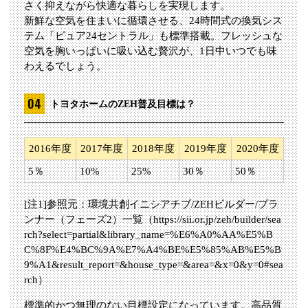
さく抑えながら快適な暮らしを実現します。
新鮮な空気を住まいに循環させる、24時間式の換気シス
テム「ピュア24セントラル」も標準搭載。フレッシュな
空気を胸いっぱいに吸い込む贅沢が、1日中いつでも味
わえるでしょう。
トヨタホームのZEH普及目標は？
2016年度
2017年度
2018年度
2019年度
2020年度
5％
10%
25%
30％
50％
[注1]参照元：環境共創イニシアチブ/ZEHビルダー/プラ
ンナー（フェーズ2）一覧（https://sii.or.jp/zeh/builder/sea
rch?select=partial&library_name=%E6%A0%AA%E5%B
C%8F%E4%BC%9A%E7%A4%BE%E5%85%AB%E5%B
9%A1&result_report=&house_type=&area=&x=0&y=0#sea
rch）
標準的かつ無理のない目標設定になっています。高品質