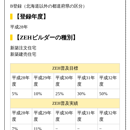
B登録（北海道以外の都道府県の区分）
【登録年度】
平成28年
【ZEHビルダーの種別】
新築注文住宅
新築建売住宅
ZEH普及目標
平成28年
平成29年
平成30年
平成31年
平成32年
度
度
度
度
度
5%
10%
25%
30%
50%
ZEH普及実績
平成28年
平成29年
平成30年
平成31年
平成32年
度
度
度
度
度
7%
11%
−
−
−