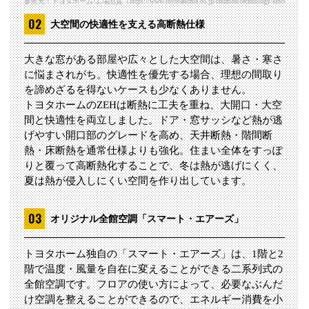
参照元：トヨタホーム/工場品質（https://www.toyotahome.co.jp/chumon/technology/since/qualit
大空間の快適性を支える高断熱仕様
大きな窓がある部屋や広々とした大空間は、暑さ・寒さ
に悩まされがち。快適性を優先する場合、理想の間取り
を諦めざるを得ないケースも少なくありません。
トヨタホームのZEHは断熱に工夫を重ね、大開口・大空
間と快適性を両立しました。ドア・窓サッシなど熱が逃
げやすい開口部のグレードを高め、天井断熱・階間断
熱・床断熱を通常仕様よりも強化。住まい全体をすっぽ
りと覆って高断熱化することで、冬は熱が逃げにくく、
夏は熱が侵入しにくい空間を作り出しています。
オリジナル全館空調「スマート・エアーズ」
トヨタホーム独自の「スマート・エアーズ」は、1階と2
階で温度・風量を自在に変えることができる二系列式の
全館空調です。フロアの使い方によって、必要なぶんだ
け空調を整えることができるので、エネルギー消費を小