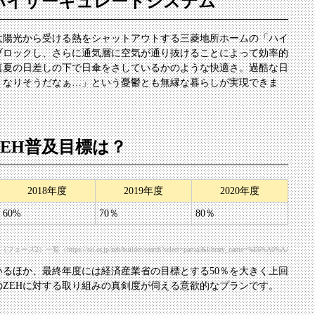
ハイサーキュレートシステム
太陽光から受ける熱をシャットアウトする三菱地所ホームの「ハイ
ブロックし、さらに通気層に空気が通り抜けることによって効率的
真夏の日差しの下で日傘をさしているかのような快適さ。過酷な日
くなりそうだなぁ…」という憂鬱とも無縁な暮らしが実現できま
EH普及目標は？
2018年度
2019年度
2020年度
60%
70％
80％
://sii.or.jp/zeh/builder/search?select=partial&library_name=%E6%A0%AA%E5%BC%
いるほか、最終年度には経済産業省の目標とする50％を大きく上回
のZEHに対する取り組みの真剣度が伺える意欲的なプランです。