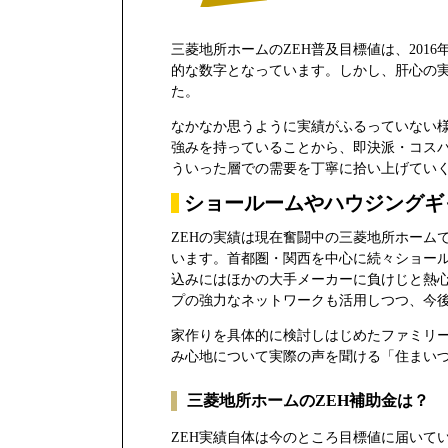
三菱地所ホームのZEH普及目標値は、2016
的な数字となっています。しかし、肝心の実績
た。
なかなか思うように実績がふるっていない
強みを持っていることから、即決派・コス
ういった層での需要を丁寧に拾い上げてい
ショールームやハウジングギ
ZEHの実績は現在奮闘中の三菱地所ホーム
います。首都圏・関西を中心に続々ショー
込みにはほかの大手メーカーに負けじと熱
プの強力なネットワークも活用しつつ、今
家作りを具体的に検討しはじめたファミリ
み心地について実際の声を聞ける「住まい
三菱地所ホームのZEH補助金は？
ZEH実績自体は今のところ目標値に届いて