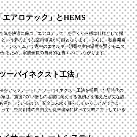
エアロテック」とHEMS
の空気を快適に保つ「エアロテック」を早くから標準仕様として採
」という夢のような室内環境が可能となります。さらに、独自開発
ント・システム）で家中のエネルギー消費や室内温度を賢くモニタ
わかるため、家族全員の自発的な省エネにつながります。
「ツーバイネクスト工法」
工法をアップデートしたツーバイネクスト工法を採用した新時代の
家は、震度7の1.5倍もの地震に耐えうる強靭さを備えた頑丈な設
準も満たしているので、安全に末永く暮らしていくことができま
よって、空間創造の自由度が従来建築に比べて大幅に向上している