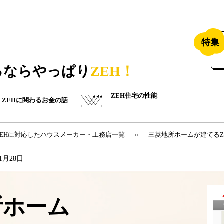
特集
るならやっぱり
ZEH！
ZEH住宅の性能
ZEHに関わるお金の話
ZEHに対応したハウスメーカー・工務店一覧
»
三菱地所ホームが建てるZ
11月28日
所ホーム