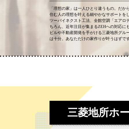
「理想の家」は一人ひとり違うもの。だか
住む人の理想を叶える細やかなサポートを
ツーバイネクスト工法、全館空調「エアロ
ちろん、近年注目が集まるZEHへの対応に
ビルや不動産開発を手がける三菱地所グル
は十分。あなただけの家作りが叶うはずで
三菱地所ホ