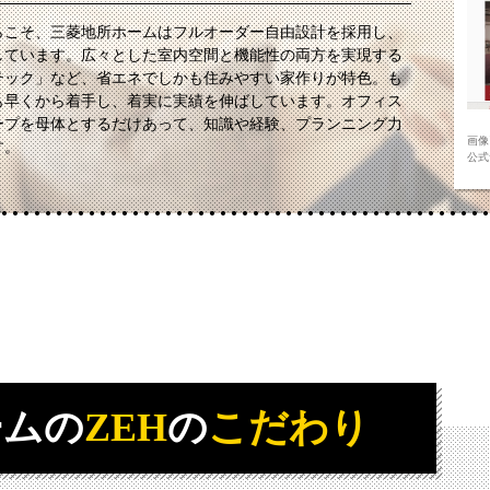
らこそ、三菱地所ホームはフルオーダー自由設計を採用し、
しています。広々とした室内空間と機能性の両方を実現する
テック」など、省エネでしかも住みやすい家作りが特色。も
も早くから着手し、着実に実績を伸ばしています。オフィス
ープを母体とするだけあって、知識や経験、プランニング力
画像
す。
公式サ
ームの
ZEH
の
こだわり