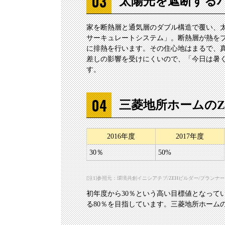
太陽光を遮断する
家を断熱層と通気層のダブル構造で覆い、
サーキュレートシステム」。断熱層が熱を
に排熱を行います。その住心地はまるで、
差しの影響を受けにくいので、「今日は暑
す。
三菱地所ホームのZ
2016年度
2017年度
30％
50%
[注1]参照元：環境共創イニシアチブ/ZEHビルダー/プランナー（フェーズ2）一覧（https
初年度から30％という高い目標値となって
る80％を目指しています。三菱地所ホーム