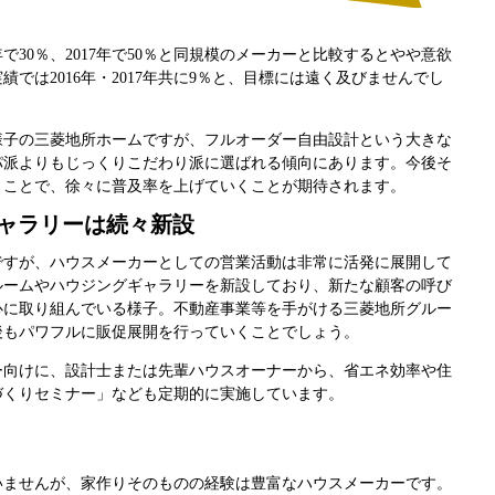
年で30％、2017年で50％と同規模のメーカーと比較するとやや意欲
では2016年・2017年共に9％と、目標には遠く及びませんでし
様子の三菱地所ホームですが、フルオーダー自由設計という大きな
パ派よりもじっくりこだわり派に選ばれる傾向にあります。今後そ
くことで、徐々に普及率を上げていくことが期待されます。
ャラリーは続々新設
ですが、ハウスメーカーとしての営業活動は非常に活発に展開して
ルームやハウジングギャラリーを新設しており、新たな顧客の呼び
心に取り組んでいる様子。不動産事業等を手がける三菱地所グルー
後もパワフルに販促展開を行っていくことでしょう。
ー向けに、設計士または先輩ハウスオーナーから、省エネ効率や住
づくりセミナー」なども定期的に実施しています。
いませんが、家作りそのものの経験は豊富なハウスメーカーです。