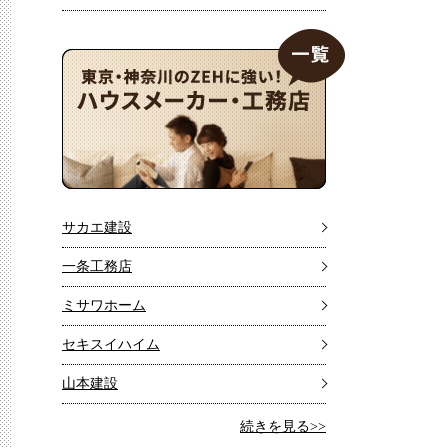
サカエ建設
一条工務店
ミサワホーム
セキスイハイム
8F%E4%BC%9A%E7%A4%BE%E5%85%AB%E5%B9%A1&result_report=&house_type=&area=&x=0&y
山本建設
続きを見る>>