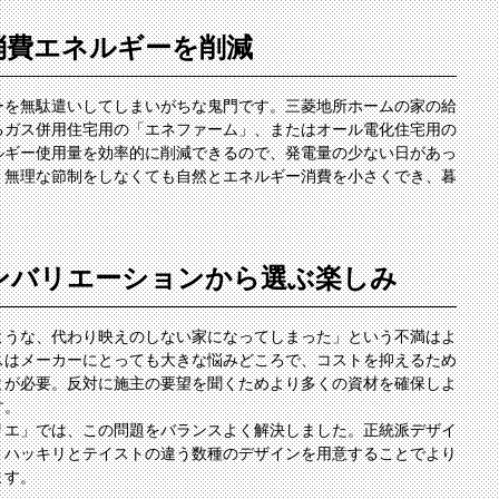
消費エネルギーを削減
ーを無駄遣いしてしまいがちな鬼門です。三菱地所ホームの家の給
るガス併用住宅用の「エネファーム」、またはオール電化住宅用の
ルギー使用量を効率的に削減できるので、発電量の少ない日があっ
、無理な節制をしなくても自然とエネルギー消費を小さくでき、暮
ンバリエーションから選ぶ楽しみ
ような、代わり映えのしない家になってしまった」という不満はよ
スはメーカーにとっても大きな悩みどころで、コストを抑えるため
とが必要。反対に施主の要望を聞くためより多くの資材を確保しよ
す。
リエ」では、この問題をバランスよく解決しました。正統派デザイ
、ハッキリとテイストの違う数種のデザインを用意することでより
ます。