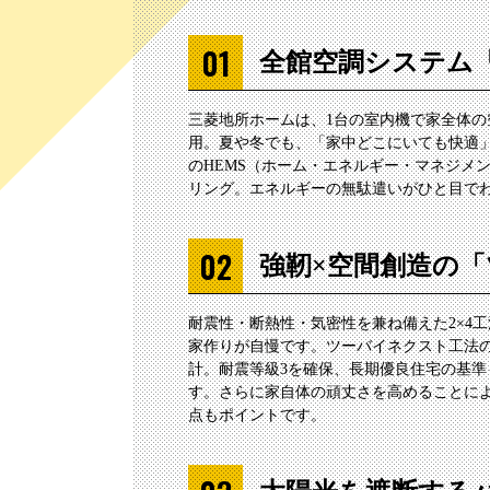
全館空調システム「
三菱地所ホームは、1台の室内機で家全体
用。夏や冬でも、「家中どこにいても快適
のHEMS（ホーム・エネルギー・マネジメ
リング。エネルギーの無駄遣いがひと目で
強靭×空間創造の
耐震性・断熱性・気密性を兼ね備えた2×4
家作りが自慢です。ツーバイネクスト工法の
計。耐震等級3を確保、長期優良住宅の基
す。さらに家自体の頑丈さを高めることに
点もポイントです。