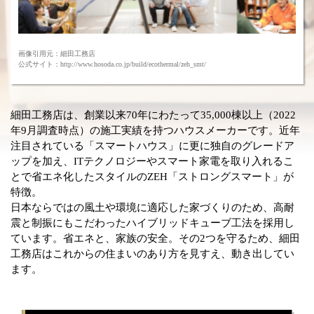
画像引用元：細田工務店
公式サイト：http://www.hosoda.co.jp/build/ecothermal/zeh_smt/
細田工務店は、創業以来70年にわたって35,000棟以上（2022
年9月調査時点）の施工実績を持つハウスメーカーです。近年
注目されている「スマートハウス」に更に独自のグレードア
ップを加え、ITテクノロジーやスマート家電を取り入れるこ
とで省エネ化したスタイルのZEH「ストロングスマート」が
特徴。
日本ならではの風土や環境に適応した家づくりのため、高耐
震と制振にもこだわったハイブリッドキューブ工法を採用し
ています。省エネと、家族の安全。その2つを守るため、細田
工務店はこれからの住まいのあり方を見すえ、動き出してい
ます。