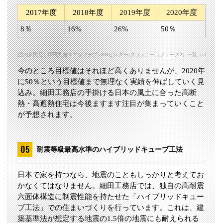
2017年度
2018年度
2019年度
2020年度
8％
16%
26%
50％
[注1]参照元：環境共創イニシアチブ/ZEHビルダー/プランナー（フェーズ2）一覧（https://sii.or.jp/zeh/builder
今のところ目標値はそれほど高くありませんが、2020年
に50％という目標値まで無理なく実績を伸ばしていく見
込み。細田工務店の手掛ける日本の風土に合った高断
熱・高遮熱住宅は今後ますます注目が集まっていくこと
が予想されます。
耐震等級最高水準のハイブリッドキューブ工法
日本で家を持つなら、地震のこともしっかりと考えてお
かなくてはなりません。細田工務店では、独自の高耐震
六面体構造に制震性能を持たせた「ハイブリッドキュー
ブ工法」での住まいづくりを行っています。これは、建
築基準法が想定する地震の1.5倍の地震にも耐えられる