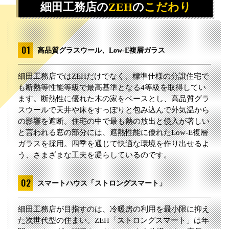
細田工務店の
ZEH
の
こだわり
高品質グラスウール、Low-E複層ガラス
細田工務店ではZEHだけでなく、標準仕様の分譲住宅で
も断熱等性能等級で最高基準となる4等級を取得してい
ます。断熱性に優れた木の家をベースとし、高品質グラ
スウールで天井や床をすっぽりと包み込んで外気温から
の影響を遮断。住宅の中で最も熱の放出と侵入が著しい
と言われる窓の部分には、遮熱性能に優れたLow-E複層
ガラスを採用。四季を通じて快適な環境を作り出せるよ
う、さまざまな工夫を凝らしているのです。
スマートハウス「ストロングスマート」
細田工務店が目指すのは、冷暖房の利用を最小限に抑え
た次世代型の住まい。ZEH「ストロングスマート」は年