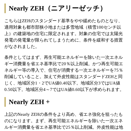
Nearly ZEH（ニアリーゼッチ）
こちらはZEHのスタンダード基準をやや緩めたものとなり、
適用対象も都市部狭小地または多雪地域（積雪100センチ以
上）の建築地の住宅に限定されます。対象の住宅では太陽光
発電の発電量が限られてしまうために、条件を緩和する措置
がなされました。
条件としてはまず、再生可能エネルギーを除いた一次エネル
ギー消費量を省エネ基準比で20％以上削減。かつ再生可能エ
ネルギー等の導入で、住宅が消費する一次エネルギーを75％
削減していること。加えて外皮性能はスタンダードZEHと同
じく、地域区分1・2でUA値0.40以下。地域区分3ではUA値
0.50以下。地域区分4～7ではUA値0.60以下が求められます。
Nearly ZEH +
上記のNearly ZEHの条件をより高め、省エネ強化を狙ったも
のになります。まず、再生可能エネルギーを除いた一次エネ
ルギー消費量を省エネ基準比で25％以上削減。外皮性能は地