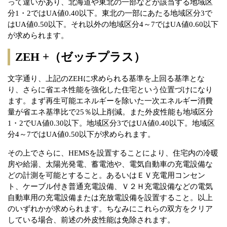
って違いがあり、北海道や東北の一部などが該当する地域区
分1・2ではUA値0.40以下。東北の一部にあたる地域区分3で
はUA値0.50以下。それ以外の地域区分4～7ではUA値0.60以下
が求められます。
ZEH +（ゼッチプラス）
文字通り、上記のZEHに求められる基準を上回る基準とな
り、さらに省エネ性能を強化した住宅という位置づけになり
ます。まず再生可能エネルギーを除いた一次エネルギー消費
量が省エネ基準比で25％以上削減。また外皮性能も地域区分
1・2でUA値0.30以下。地域区分3ではUA値0.40以下。地域区
分4～7ではUA値0.50以下が求められます。
その上でさらに、HEMSを設置することにより、住宅内の冷暖
房や給湯、太陽光発電、蓄電池や、電気自動車の充電設備な
どの計測を可能とすること。あるいはＥＶ充電用コンセン
ト、ケーブル付き普通充電設備、Ｖ２Ｈ充電設備などの電気
自動車用の充電設備または充放電設備を設置すること。以上
のいずれかが求められます。ちなみにこれらの双方をクリア
している場合、前述の外皮性能は免除されます。