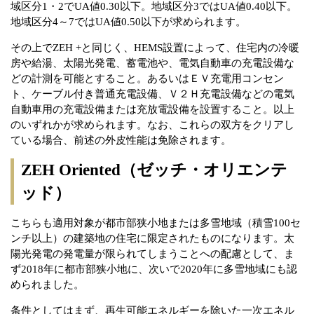
域区分1・2でUA値0.30以下。地域区分3ではUA値0.40以下。
地域区分4～7ではUA値0.50以下が求められます。
その上でZEH +と同じく、HEMS設置によって、住宅内の冷暖
房や給湯、太陽光発電、蓄電池や、電気自動車の充電設備な
どの計測を可能とすること。あるいはＥＶ充電用コンセン
ト、ケーブル付き普通充電設備、Ｖ２Ｈ充電設備などの電気
自動車用の充電設備または充放電設備を設置すること。以上
のいずれかが求められます。なお、これらの双方をクリアし
ている場合、前述の外皮性能は免除されます。
ZEH Oriented（ゼッチ・オリエンテ
ッド）
こちらも適用対象が都市部狭小地または多雪地域（積雪100セ
ンチ以上）の建築地の住宅に限定されたものになります。太
陽光発電の発電量が限られてしまうことへの配慮として、ま
ず2018年に都市部狭小地に、次いで2020年に多雪地域にも認
められました。
条件としてはまず、再生可能エネルギーを除いた一次エネル