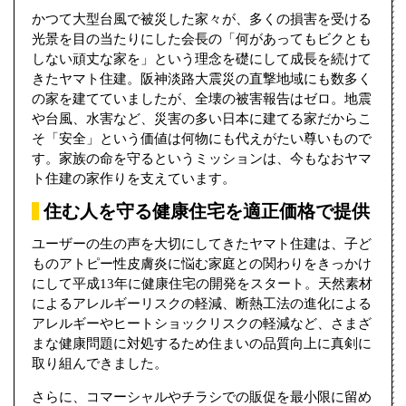
かつて大型台風で被災した家々が、多くの損害を受ける
光景を目の当たりにした会長の「何があってもビクとも
しない頑丈な家を」という理念を礎にして成長を続けて
きたヤマト住建。阪神淡路大震災の直撃地域にも数多く
の家を建てていましたが、全壊の被害報告はゼロ。地震
や台風、水害など、災害の多い日本に建てる家だからこ
そ「安全」という価値は何物にも代えがたい尊いもので
す。家族の命を守るというミッションは、今もなおヤマ
ト住建の家作りを支えています。
住む人を守る健康住宅を適正価格で提供
ユーザーの生の声を大切にしてきたヤマト住建は、子ど
ものアトピー性皮膚炎に悩む家庭との関わりをきっかけ
にして平成13年に健康住宅の開発をスタート。天然素材
によるアレルギーリスクの軽減、断熱工法の進化による
アレルギーやヒートショックリスクの軽減など、さまざ
まな健康問題に対処するため住まいの品質向上に真剣に
取り組んできました。
さらに、コマーシャルやチラシでの販促を最小限に留め