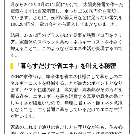
月から2015年3月の1年間にかけて、太陽光発電で作った
電気をまずは自家消費し、余った135,876円分を売却し
ています。さらに、夜間や曇天日などに足りない電気を
108,204円分、電力会社から購入してまかないました。
結果、27,672円のプラスが出て見事光熱費ゼロ円をクリ
ア。家自体のスペックを高めエネルギーコストを小さく
抑えることで、このようなゼロエネ生活が実現するので
す。
「暮らすだけで省エネ」を叶える秘密
ZEHの家作りは、家全体を省エネ仕様にして暮らしのエ
ネルギーコストを軽減することが最大のポイントとなり
ます。ヤマト住建の家は、高気密・高断熱がそのカギを
握る存在。エネルギーを最も消費する真夏や真冬の過ご
しやすさが段違いなので、無理に省エネ・節エネを意識
しなくても、ごく普通に暮らしているだけでエコな生活
が叶います。
家族のこれまで通りの過ごし方を守りながらも、住み心
地はグッとグレードアップ。それがヤマト住建のZEHの