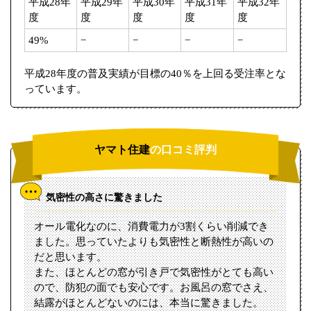
平成28年
平成29年
平成30年
平成31年
平成32年
度
度
度
度
度
49%
−
−
−
−
平成28年度の普及実績が目標の40％を上回る受注率とな
っています。
ヤマト住建
の口コミ評判
気密性の高さに驚きました
オール電化なのに、消費電力が3割くらい削減でき
ました。思っていたよりも気密性と断熱性が高いの
だと思います。
また、ほとんどの窓が引き戸で気密性がとても高い
ので、防犯の面でも安心です。お風呂の窓でさえ、
結露がほとんどないのには、本当に驚きました。