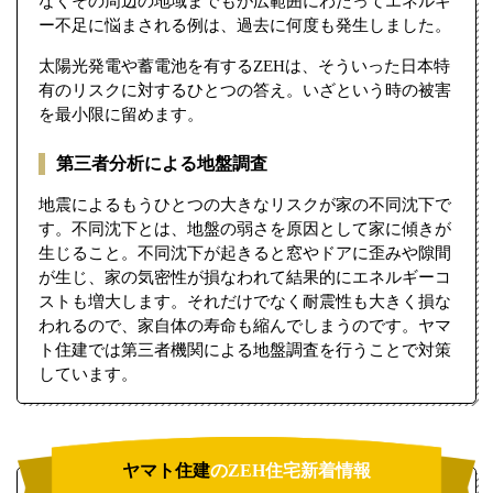
なくその周辺の地域までもが広範囲にわたってエネルギ
ー不足に悩まされる例は、過去に何度も発生しました。
太陽光発電や蓄電池を有するZEHは、そういった日本特
有のリスクに対するひとつの答え。いざという時の被害
を最小限に留めます。
第三者分析による地盤調査
地震によるもうひとつの大きなリスクが家の不同沈下で
す。不同沈下とは、地盤の弱さを原因として家に傾きが
生じること。不同沈下が起きると窓やドアに歪みや隙間
が生じ、家の気密性が損なわれて結果的にエネルギーコ
ストも増大します。それだけでなく耐震性も大きく損な
われるので、家自体の寿命も縮んでしまうのです。ヤマ
ト住建では第三者機関による地盤調査を行うことで対策
しています。
ヤマト住建
のZEH住宅新着情報