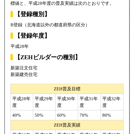
標値と、平成28年度の普及実績は次のとおりです。
【登録種別】
B登録（北海道以外の都道府県の区分）
【登録年度】
平成28年
【ZEHビルダーの種別】
新築注文住宅
新築建売住宅
ZEH普及目標
平成28年
平成29年
平成30年
平成31年
平成32年
度
度
度
度
度
40%
50%
60%
70%
80%
ZEH普及実績