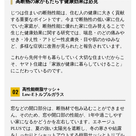
高断熱の家がもたらす健康効果は必見
じつは住まいの断熱性能は、住む人の健康に大きく貢献
する重要なポイントです。今まで断熱性の低い家に住ん
でいた家庭が、断熱性能に優れた家に住み替えることで
生じた健康効果に関する研究では、喘息・のどの痛みや
せき・冷え性・アトピー性皮膚炎・目や肌のかゆみな
ど、多様な症状に改善が見られたと報告されています。
これから先何十年も暮らしていく大切な住まいだからこ
そ、ヤマト住建は「家族が健康に暮らしていけること」
にこだわっているのです。
高性能樹脂サッシ＋
Low-Eトルプルガラス
窓などの開口部分は、断熱材で包み込むことができませ
ん。そのため、窓や開口部の性能が、1年中過ごしやす
い家になるかどうかを左右しています。エネージュ
PLUSでは、夏の強い太陽光を遮断し、冬の寒さや結露
をしっかりとシャットアウトする樹脂サッシとトリプル