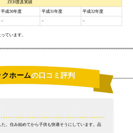
ZEH普及実績
平成30年度
平成31年度
平成32年度
−
−
−
上っています。
ックホーム
の口コミ評判
した。住み始めてから子供も快適そうにしています。品