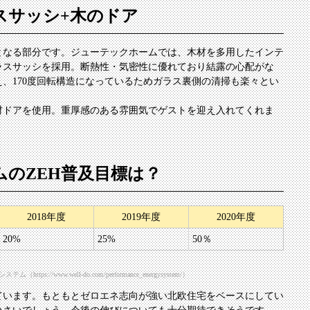
スサッシ
+木のドア
となる部分です。ジューテックホームでは、木材を多用したインテ
ラスサッシを採用。断熱性・気密性に優れており結露の心配がな
、170度回転構造になっているためガラス裏側の清掃も楽々とい
材ドアを使用。重厚感のある雰囲気でゲストを迎え入れてくれま
のZEH普及目標は？
2018年度
2019年度
2020年度
20%
25%
50％
/www.well-do.com/performance_energysystem/）
アしています。もともとゼロエネ志向が強い北欧住宅をベースにしてい