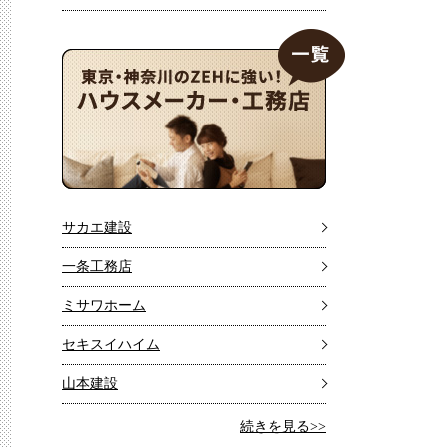
サカエ建設
一条工務店
ミサワホーム
セキスイハイム
山本建設
続きを見る>>