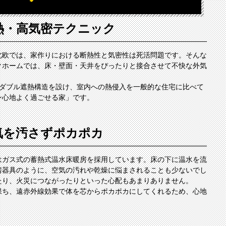
熱・高気密テクニック
北欧では、家作りにおける断熱性と気密性は死活問題です。そんな
クホームでは、床・壁面・天井をぴったりと接合させて不快な外気
8ダブル遮熱構造を設け、室内への熱侵入を一般的な住宅に比べて
ン心地よく過ごせる家」です。
気を汚さずポカポカ
はガス式の蓄熱式温水床暖房を採用しています。床の下に温水を流
房器具のように、空気の汚れや乾燥に悩まされることも少ないでし
たり、火災につながったりといった心配もあまりありません。
に保ち、遠赤外線効果で体を芯からポカポカにしてくれるため、心地