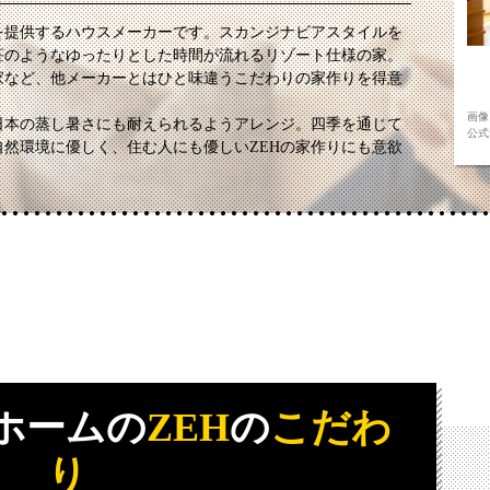
を提供するハウスメーカーです。スカンジナビアスタイルを
荘のようなゆったりとした時間が流れるリゾート仕様の家。
家など、他メーカーとはひと味違うこだわりの家作りを得意
画像
日本の蒸し暑さにも耐えられるようアレンジ。四季を通じて
公式サ
然環境に優しく、住む人にも優しいZEHの家作りにも意欲
ホームの
ZEH
の
こだわ
り