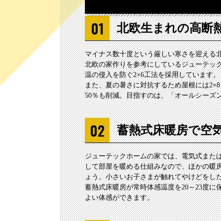
北欧生まれの
高断
マイナス数十度という厳しい寒さを迎える
北欧の家作りを参考にしているジューテッ
温の侵入を防ぐ2×6工法を採用しています。
また、夏の暑さに対抗するため屋根には2×
50％も削減。目指すのは、「オールシーズ
蓄熱式床暖房で
空
ジューテックホームの家では、電気式また
して部屋を暖める仕組みなので、ほかの暖
ょう。小さいお子さまが触れてやけどをし
蓄熱式床暖房が常時体感温度を20～23度
よい体感ができます。