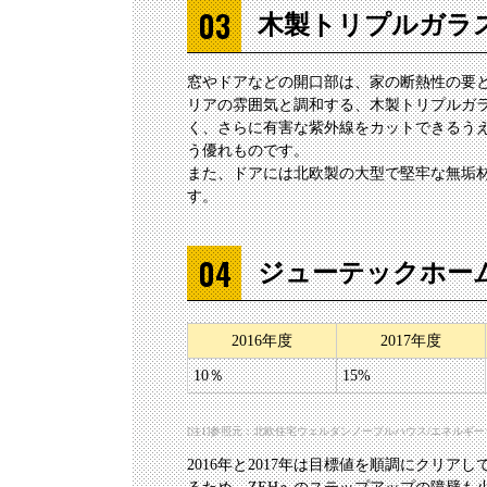
木製トリプルガラ
窓やドアなどの開口部は、家の断熱性の要
リアの雰囲気と調和する、木製トリプルガ
く、さらに有害な紫外線をカットできるうえ
う優れものです。
また、ドアには北欧製の大型で堅牢な無垢
す。
ジューテックホーム
2016年度
2017年度
10％
15%
[注1]参照元：北欧住宅ウェルダンノーブルハウス/エネルギーシステム（https:/
2016年と2017年は目標値を順調にクリ