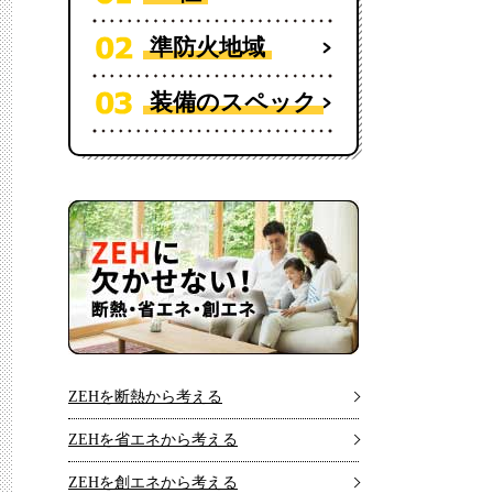
準防火地域
装備のスペック
ZEHを断熱から考える
ZEHを省エネから考える
ZEHを創エネから考える