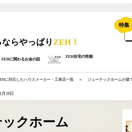
特集
るならやっぱり
ZEH！
ZEH住宅の性能
ZEHに関わるお金の話
ZEHに対応したハウスメーカー・工務店一覧
»
ジューテックホームが建て
11月28日
テックホーム