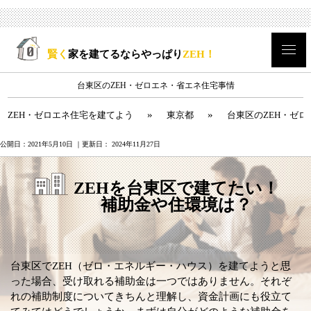
賢く
家を建てるならやっぱり
ZEH！
台東区のZEH・ゼロエネ・省エネ住宅事情
»
»
ZEH・ゼロエネ住宅を建てよう
東京都
台東区のZEH・ゼ
公開日：
2021年5月10日
｜更新日：
2024年11月27日
ZEHを台東区で建てたい！
補助金や住環境は？
台東区でZEH（ゼロ・エネルギー・ハウス）を建てようと思
った場合、受け取れる補助金は一つではありません。それぞ
れの補助制度についてきちんと理解し、資金計画にも役立て