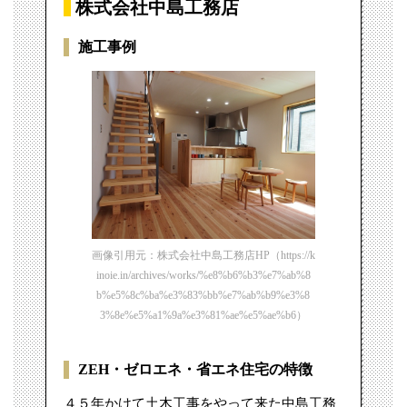
株式会社中島工務店
施工事例
画像引用元：株式会社中島工務店HP（https://k
inoie.in/archives/works/%e8%b6%b3%e7%ab%8
b%e5%8c%ba%e3%83%bb%e7%ab%b9%e3%8
3%8e%e5%a1%9a%e3%81%ae%e5%ae%b6）
ZEH・ゼロエネ・省エネ住宅の特徴
４５年かけて土木工事をやって来た中島工務