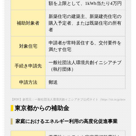
額を上限として、1kWh当たり4万円
新築住宅の建築主、新築建売住宅の
補助対象者
購入予定者、または既築住宅の所有
者
申請者が常時居住する、交付要件を
対象住宅
満たす住宅
一般社団法人環境共創イニシアチブ
手続き申請先
（執行団体）
申請方法
郵送
【PDF】参照元：一般社団法人環境共創イニシアチブ公式サイト（https://sii.or.jp/moe_zeh03/uploads
東京都からの補助金
家庭におけるエネルギー利用の高度化促進事業