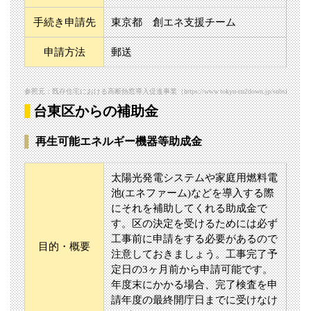
手続き申請先
東京都 創エネ支援チーム
申請方法
郵送
参照元：既存住宅における高断熱窓導入促進事業（https://www.tokyo-co2down.jp/subsidy/kouda
台東区からの補助金
再生可能エネルギー機器等助成金
太陽光発電システムや家庭用燃料電
池(エネファーム)などを導入する際
にそれを補助してくれる助成金で
す。区の決定を受けるためには必ず
工事前に申請をする必要があるので
目的・概要
注意しておきましょう。工事完了予
定日の3ヶ月前から申請可能です。
年度末にかかる場合、完了検査を申
請年度の最終開庁日までに受けなけ