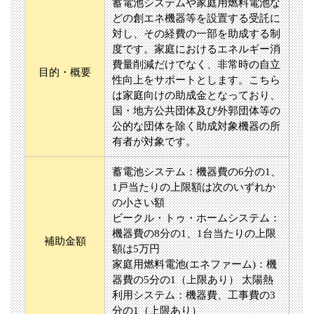
蓄電池システムや家庭用燃料電池な
どの創エネ機器等を設置する受託に
対し、その経費の一部を助成する制
度です。家庭におけるエネルギー消
費量削減だけでなく、非常時の自立
目的・概要
性向上をサポートとします。こちら
は家庭向けの助成金となっており、
国・地方公共団体及び外郭団体等の
公的な団体を除く助成対象機器の所
有者が対象です。
蓄電池システム：機器費の6分の1、
1戸当たりの上限額は次のいずれか
の小さい額
ビークル・トゥ・ホームシステム：
機器費の8分の1、1台当たりの上限
補助金額
額は5万円
家庭用燃料電池(エネファーム)：機
器費の5分の1（上限あり） 太陽熱
利用システム：機器費、工事費の3
分の1（上限あり）