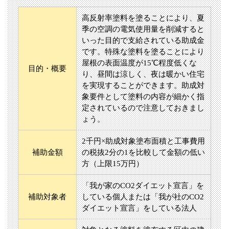
高反射率塗料を塗ることにより、夏
季の空調の電気使用量を削減すると
いった目的で支給されている助成金
です。特殊な塗料を塗ることにより
屋根の表面温度が15℃程度低くな
目的・概要
り、昼間は涼しく、夜は暖かい住宅
を実現することができます。助成対
象要件として塗料の内容が細かく指
定されているので注意しておきまし
ょう。
2千円×助成対象塗布面積と工事費用
補助金額
の税抜2分の1を比較して金額の低い
方（上限15万円）
「我が家のCO2ダイエット宣言」を
補助対象者
している個人または「我が社のCO2
ダイエット宣言」をしている法人