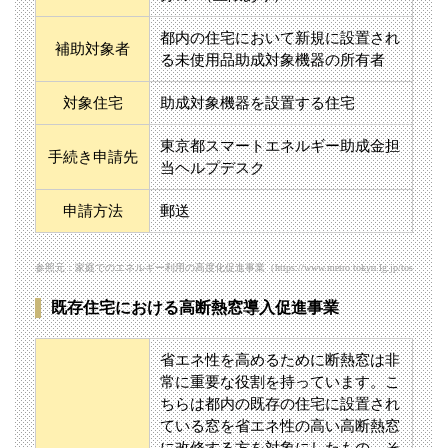
都内の住宅において新規に設置され
補助対象者
る未使用品助成対象機器の所有者
対象住宅
助成対象機器を設置する住宅
東京都スマートエネルギー助成金担
手続き申請先
当ヘルプデスク
申請方法
郵送
参照元：家庭でのエネルギー利用の高度化促進事業（https://www.metro.tokyo.lg.jp/tosei/hodohappyo/
既存住宅における高断熱窓導入促進事業
省エネ性を高めるために断熱窓は非
常に重要な役割を持っています。こ
ちらは都内の既存の住宅に設置され
ている窓を省エネ性の高い高断熱窓