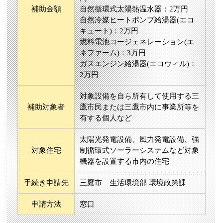
補助金額
自然循環式太陽熱温水器：2万円
自然冷媒ヒートポンプ給湯器(エコ
キュート)：2万円
燃料電池コージェネレーション(エ
ネファーム)：3万円
ガスエンジン給湯器(エコウィル)：
2万円
対象設備を自ら所有して使用する三
補助対象者
鷹市民または三鷹市内に事業所等を
有する個人など
太陽光発電設備、風力発電設備、強
対象住宅
制循環式ソーラーシステムなど対象
機器を設置する市内の住宅
手続き申請先
三鷹市 生活環境部 環境政策課
申請方法
窓口