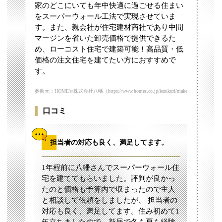
家のどこにいても年中快適に過ごせる住まい
をスーパーウォール工法で実現させていま
す。また、親会社が住宅建材商社であり中間
マージンを省いた卸売価格で提供できるた
め、ローコスト住宅で建築可能！高品質・低
価格の注文住宅を建てたい方におすすめで
す。
参照元：HOME's/株式会社八幡（https://www.homes.co.jp/iezukuri/makers/9368）
口コミ
担当者の対応も良く、満足してます。
1年程前に八幡さんでスーパーウォール住
宅を建ててもらいました。評判が良かっ
たのと価格も予算内で収まったので主人
と相談して依頼をしましたが、 担当者の
対応も良く、満足してます。住み初めて1