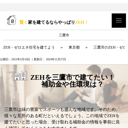
賢く
家を建てるならやっぱり
ZEH！
三鷹市
»
»
ZEH・ゼロエネ住宅を建てよう
東京都
三鷹市のZEH・ゼ
公開日：
2021年5月10日
｜更新日：
2024年11月27日
ZEHを三鷹市で建てたい！
補助金や住環境は？
三鷹市は緑の豊富でスポーツも盛んな地域です。そのため、
様々な見所のある町だといえるでしょう。この地域でZEHを
建てたいと思った場合、受け取れる補助金の情報を事前に良