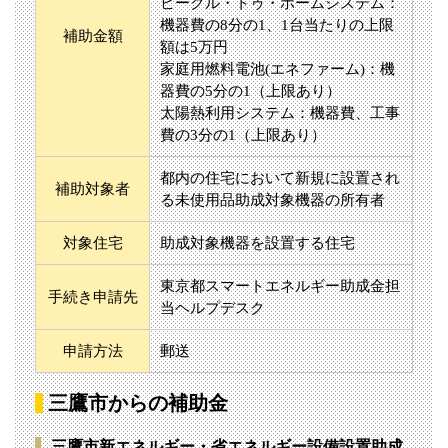
ビークル・トゥ・ホームシステム：
機器費の8分の1、1台当たりの上限
補助金額
額は5万円
家庭用燃料電池(エネファーム)：機
器費の5分の1（上限あり）
太陽熱利用システム：機器費、工事
費の3分の1（上限あり）
都内の住宅において新規に設置され
補助対象者
る未使用品助成対象機器の所有者
対象住宅
助成対象機器を設置する住宅
東京都スマートエネルギー助成金担
手続き申請先
当ヘルプデスク
申請方法
郵送
三鷹市からの補助金
三鷹市新エネルギー・省エネルギー設備設置助成