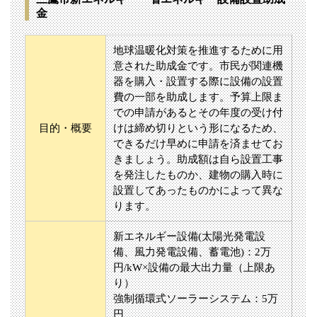
金
地球温暖化対策を推進するために用
意された助成金です。市民が関連機
器を購入・設置する際に設備の設置
費の一部を助成します。予算上限ま
での申請があるとその年度の受け付
目的・概要
けは締め切りという形になるため、
できるだけ早めに申請を済ませてお
きましょう。助成額は自ら設置工事
を発注したものか、建物の購入時に
設置してあったものかによって異な
ります。
新エネルギー設備(太陽光発電設
備、風力発電設備、蓄電池)：2万
円/kW×設備の最大出力量（上限あ
り）
強制循環式ソーラーシステム：5万
円