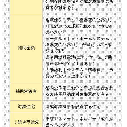
公的な団体を除く助成対象機器の所
有者が対象です。
蓄電池システム：機器費の6分の1、
1戸当たりの上限額は次のいずれか
の小さい額
ビークル・トゥ・ホームシステム：
機器費の8分の1、1台当たりの上限
補助金額
額は5万円
家庭用燃料電池(エネファーム)：機
器費の5分の1（上限あり）
太陽熱利用システム：機器費、工事
費の3分の1（上限あり）
都内の住宅において新規に設置され
補助対象者
る未使用品助成対象機器の所有者
対象住宅
助成対象機器を設置する住宅
東京都スマートエネルギー助成金担
手続き申請先
当ヘルプデスク