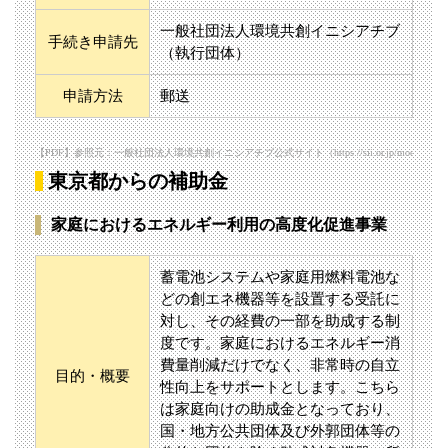
一般社団法人環境共創イニシアチブ
手続き申請先
（執行団体）
申請方法
郵送
【PDF】参照元：一般社団法人環境共創イニシアチブ公式サイト（https://sii.or.jp/moe_zeh03/uploads
東京都からの補助金
家庭におけるエネルギー利用の高度化促進事業
蓄電池システムや家庭用燃料電池な
どの創エネ機器等を設置する受託に
対し、その経費の一部を助成する制
度です。家庭におけるエネルギー消
費量削減だけでなく、非常時の自立
目的・概要
性向上をサポートとします。こちら
は家庭向けの助成金となっており、
国・地方公共団体及び外郭団体等の