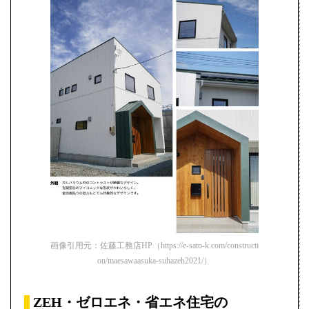
画像引用元：佐藤工務店HP（https://e-sato-k.com/constructi
on/maesawaasuka-suhazeh2021/）
ZEH・ゼロエネ・省エネ住宅の