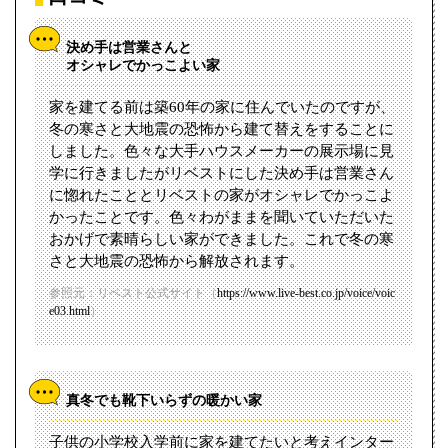
決め手は営業さんと
オシャレでかっこよい家
家を建てる前は築60年の家に住んでいたのですが、
冬の寒さと大地震の恐怖から建て替えをすることに
しました。色々な大手ハウスメーカーの展示場に見
学に行きましたがリベストにした決め手は営業さん
に惚れたこととリベストの家がオシャレでかっこよ
かったことです。色々わがままを聞いていただいた
おかげで素晴らしい家ができました。これで冬の寒
さと大地震の恐怖から解放されます。
参照元：リベスト公式サイト（
https://www.live-best.co.jp/voice/voic
e03.html
）
真冬でも靴下いらずの暖かい家
子供の小学校入学前に家を建てたいと考えインター