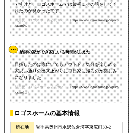
ですけど、ロゴスホームでは最初にその話をしてく
れたのが良かったです。
引用元：ロゴスホーム公式サイト（
https://www.logoshome.jp/wp/vo
ice/no07/
）
納得の家ができ家にいる時間がふえた
目指したのは家にいてもアウトドア気分を楽しめる
家思い通りの出来上がりに毎日家に帰るのが楽しみ
になりました
引用元：ロゴスホーム公式サイト（
https://www.logoshome.jp/wp/vo
ice/no13/
）
ロゴスホームの基本情報
所在地
岩手県奥州市水沢佐倉河字東広町33-2