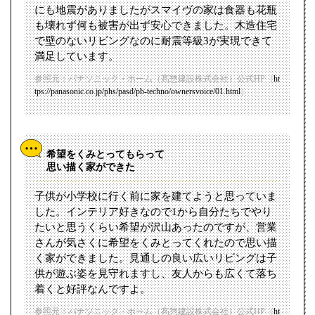
にも地震がありましたがスマイヴの家は食器も花瓶
も壊れず何も被害が出ず安心できました。木造住宅
で壁のないリビングなのに耐震等級3が実現できて
満足しています。
参照元：パナソニック・ホーム（髙惣建設株式会社）公式HP（
ht
tps://panasonic.co.jp/phs/pasd/pb-techno/ownersvoice/01.html
）
希望をくみとってもらって
思い描く家ができた
子供が小学校に行く前に家を建てようと思っていま
した。インテリア好きなので1から自分たちでやり
たいと思うくらい希望が沢山あったのですが、営業
さんが気さくに希望をくみとってくれたので思い描
く家ができました。見通しの良い広いリビングは子
供が遊ぶ姿を見守れますし、友人からも広くて落ち
着くと好評なんですよ。
参照元：パナソニック・ホーム（髙惣建設株式会社）公式HP（
ht