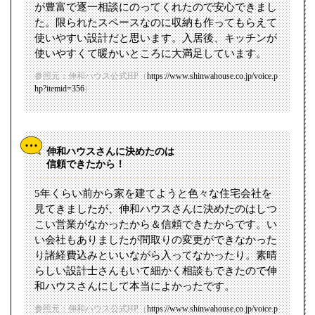
が豊富で逐一相談にのってくれたので安心できまし
た。限られたスペースなのに収納も作ってもらえて
使いやすい設計だと思います。入居後、キッチンが
使いやすくて暖かいところに大満足しています。
参照元：伸和ハウス公式HP（
https://www.shinwahouse.co.jp/voice.p
hp?itemid=356
）
伸和ハウスさんに決めたのは
信頼できたから！
5年くらい前から家を建てようと色々な住宅会社を
見てきましたが、伸和ハウスさんに決めたのはしつ
こい営業がなかったから＆信頼できたからです。い
い会社もありましたが間取りの変更ができなかった
り諸経費込みといいながら入ってなかったり。素晴
らしい設計士さんもいて細かく相談もできたので伸
和ハウスさんにして本当によかったです。
参照元：伸和ハウス公式HP（
https://www.shinwahouse.co.jp/voice.p