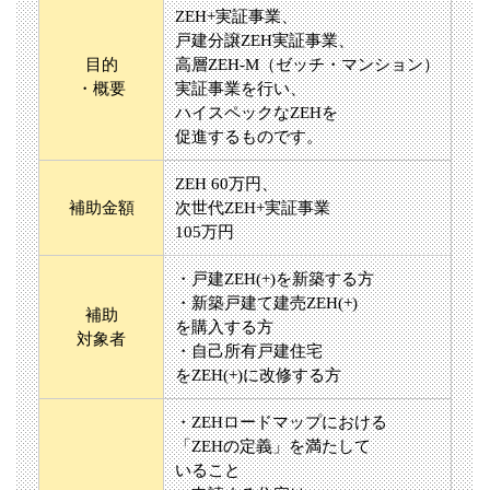
ZEH+実証事業、
戸建分譲ZEH実証事業、
目的
高層ZEH‐M（ゼッチ・マンション）
・概要
実証事業を行い、
ハイスペックなZEHを
促進するものです。
ZEH 60万円、
補助金額
次世代ZEH+実証事業
105万円
・戸建ZEH(+)を新築する方
・新築戸建て建売ZEH(+)
補助
を購入する方
対象者
・自己所有戸建住宅
をZEH(+)に改修する方
・ZEHロードマップにおける
「ZEHの定義」を満たして
いること