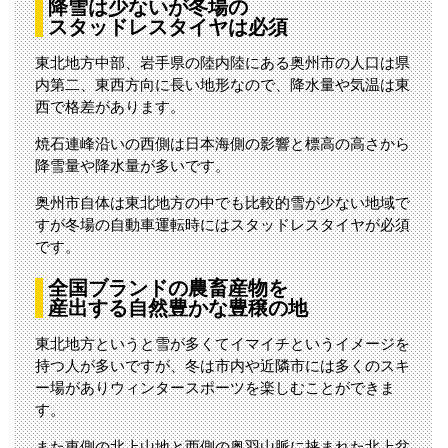
降雪は少ないが冬場の
スタッドレスタイヤは必須
東北地方中部、岩手県の陸内陸にある奥州市の人口は県
内第二、東西方向に長い地形なので、降水量や気温は東
西で格差があります。
焼石連峰沿いの西側は日本海側の影響と標高の高さから
降雪量や降水量が多いです。
奥州市自体は東北地方の中でも比較的雪が少ない地域で
すが冬場の自動車運転時にはスタッドレスタイヤが必須
です。
全国ブランドの農畜産物を
産出する自然豊かな豊穣の地
東北地方というと雪が多くてイマイチというイメージを
持つ人が多いですが、冬は市内や近隣市には多くのスキ
ー場がありウィンタースポーツを楽しむことができま
す。
また東側の北上山地と西側の奥羽山脈に挟まれた北上盆