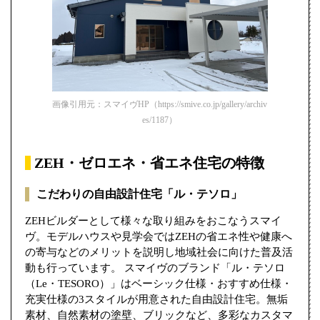
画像引用元：スマイヴHP（https://smive.co.jp/gallery/archiv
es/1187）
ZEH・ゼロエネ・省エネ住宅の特徴
こだわりの自由設計住宅「ル・テソロ」
ZEHビルダーとして様々な取り組みをおこなうスマイ
ヴ。モデルハウスや見学会ではZEHの省エネ性や健康へ
の寄与などのメリットを説明し地域社会に向けた普及活
動も行っています。 スマイヴのブランド「ル・テソロ
（Le・TESORO）」はベーシック仕様・おすすめ仕様・
充実仕様の3スタイルが用意された自由設計住宅。無垢
素材、自然素材の塗壁、ブリックなど、多彩なカスタマ