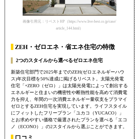
画像引用元：リベストHP（https://www.live-best.co.jp/case/
article_144.html）
ZEH・ゼロエネ・省エネ住宅の特徴
2つのスタイルから選べるゼロエネ住宅
新築住宅部門で2025年までのZEH(ゼロエネルギーハウ
ス)年次目標を50%達成に掲げるリベスト。太陽光発電
住宅「+ZERO（ゼロ）」は太陽光発電によって創出する
エネルギーと住まいの機密性や断熱性能を高めて消費電
力を抑え、年間の一次消費エネルギー量収支をプラマイ
ゼロとするZEH住宅を実現しています。ライフスタイル
にフィットしたフリープラン「ユカコ（YUCACO）」
とお求めやすい価格で厳選されたプランを選べる「エコ
ノ（ECONO）」の2スタイルから選ぶことができます。
口コミ