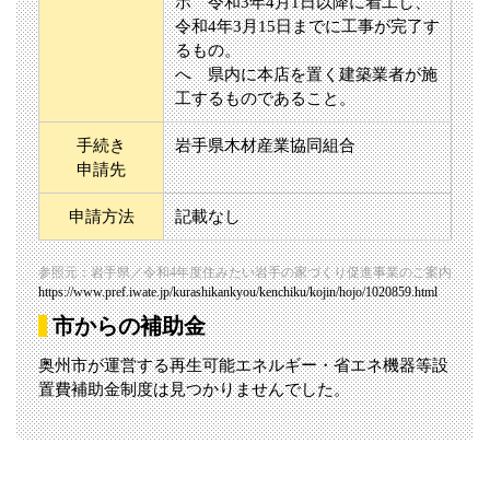
ホ 令和3年4月1日以降に着工し、
令和4年3月15日までに工事が完了す
るもの。
へ 県内に本店を置く建築業者が施
工するものであること。
手続き
岩手県木材産業協同組合
申請先
申請方法
記載なし
参照元：岩手県／令和4年度住みたい岩手の家づくり促進事業のご案内
https://www.pref.iwate.jp/kurashikankyou/kenchiku/kojin/hojo/1020859.html
市からの補助金
奥州市が運営する再生可能エネルギー・省エネ機器等設
置費補助金制度は見つかりませんでした。