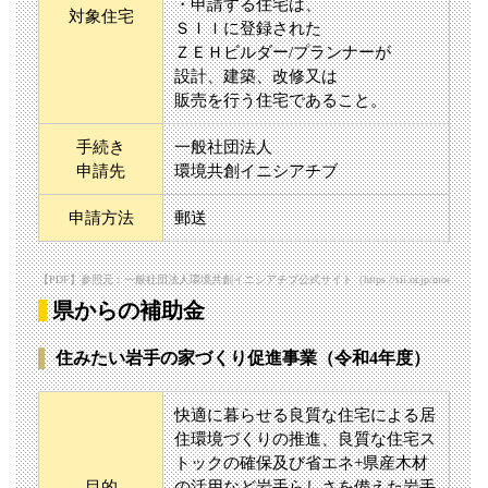
・申請する住宅は、
対象住宅
ＳＩＩに登録された
ＺＥＨビルダー/プランナーが
設計、建築、改修又は
販売を行う住宅であること。
手続き
一般社団法人
申請先
環境共創イニシアチブ
申請方法
郵送
【PDF】参照元：一般社団法人環境共創イニシアチブ公式サイト（https://sii.or.jp/moe_zeh03/uploads
県からの補助金
住みたい岩手の家づくり促進事業（令和4年度）
快適に暮らせる良質な住宅による居
住環境づくりの推進、良質な住宅ス
トックの確保及び省エネ+県産木材
目的
の活用など岩手らしさを備えた岩手