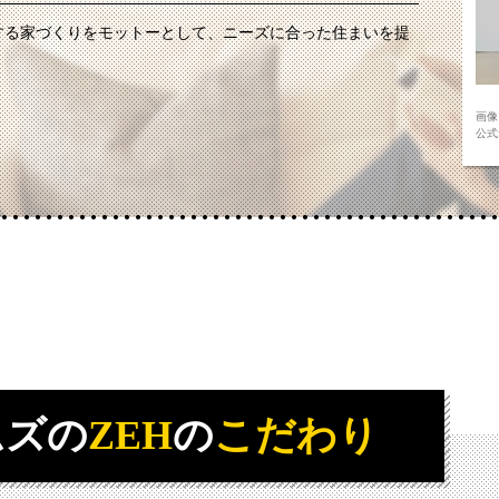
する家づくりをモットーとして、ニーズに合った住まいを提
画像
公式サ
ムズの
ZEH
の
こだわり