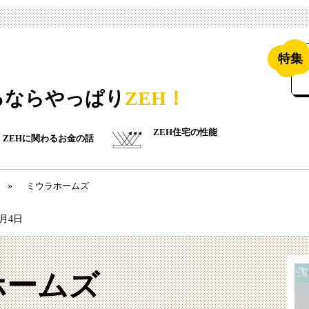
特集
るならやっぱり
ZEH！
ZEH住宅の性能
ZEHに関わるお金の話
»
ミウラホームズ
7月4日
ホームズ