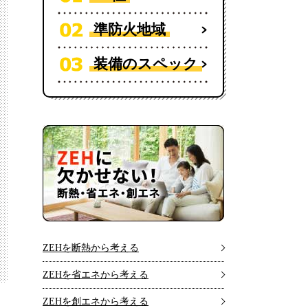
準防火地域
装備のスペック
ZEHを断熱から考える
ZEHを省エネから考える
ZEHを創エネから考える