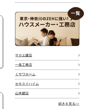
サカエ建設
一条工務店
ミサワホーム
セキスイハイム
山本建設
続きを見る>>