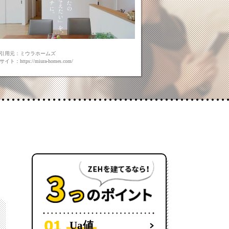
引用元：ミウラホームズ
イト：https://miura-homes.com/
Ua値