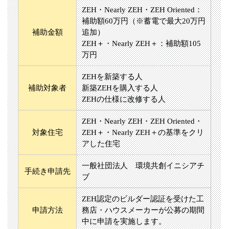
ZEH・Nearly ZEH・ZEH Oriented：
補助額60万円（※蓄電で最大20万円
補助金額
追加）
ZEH＋・Nearly ZEH＋：補助額105
万円
ZEHを新築する人
補助対象者
新築ZEHを購入する人
ZEHの仕様に改修する人
ZEH・Nearly ZEH・ZEH Oriented・
対象住宅
ZEH＋・Nearly ZEH＋の基準をクリ
アした住宅
一般社団法人 環境共創イニシアチ
手続き申請先
ブ
ZEH認定のビルダー認証を受けた工
申請方法
務店・ハウスメーカーが公募の期間
中に申請を実施します。