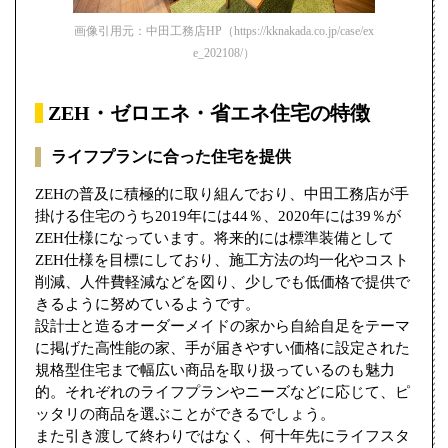
画像引用元：中田工務店HP（https://kknakada.co.jp/case/ex
e_202108/）
ZEH・ゼロエネ・省エネ住宅の特徴
ライフプランに合った住宅を提供
ZEHの普及に積極的に取り組んでおり、中田工務店が手
掛ける住宅のうち2019年には44％、2020年には39％が
ZEH仕様になっています。将来的には標準装備として
ZEH仕様を目標にしており、施工方法の均一化やコスト
削減、人件費軽減などを図り、少しでも低価格で提供で
きるように努めているようです。
設計士と造るオーダーメイドの家から自給自足をテーマ
に掲げた高性能の家、手が届きやすい価格に設定された
規格型住宅まで幅広い商品を取り扱っているのも魅力
的。それぞれのライフプランやニーズなどに応じて、ピ
ッタリの商品を選ぶことができるでしょう。
また引き渡して終わりではなく、何十年先にライフスタ