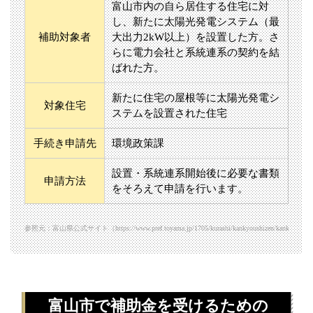
富山市内の自ら居住する住宅に対
し、新たに太陽光発電システム（最
補助対象者
大出力2kW以上）を設置した方。さ
らに電力会社と系統連系の契約を結
ばれた方。
新たに住宅の屋根等に太陽光発電シ
対象住宅
ステムを設置された住宅
手続き申請先
環境政策課
設置・系統連系開始後に必要な書類
申請方法
をそろえて申請を行います。
参照元：富山県公式サイト（https://www.pref.toyama.jp/1705/kurashi/kankyoushizen/kankyou/kj000
富山市で補助金を受けるための