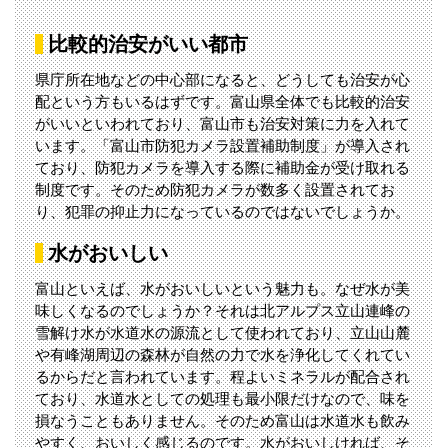
比較的治安がいい都市
県庁所在地などの中心部になると、どうしても治安が心
配という方もいるはずです。富山県全体でも比較的治安
がいいといわれており、富山市も治安対策に力を入れて
います。「富山市防犯カメラ設置補助制度」が導入され
ており、防犯カメラを導入する際に補助金が受け取れる
制度です。そのため防犯カメラが数多く設置されてお
り、犯罪の抑止力になっているのではないでしょうか。
水がおいしい
富山といえば、水がおいしいという魅力も。なぜ水が美
味しくなるのでしょうか？それは北アルプス立山連峰の
雪解け水が水道水の源流として使われており、立山山麓
や有峰湖周辺の森林が自然の力で水を浄化してくれてい
るからだと言われています。程よいミネラルが配合され
ており、水道水としての処理も最小限だけなので、味を
損なうこともありません。そのため富山は水道水も飲み
やすく、おいしく感じるのです。水がおいしければ、そ