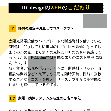
RCdesignの
ZEH
の
こだわり
部材の選定や見直しでコストダウン
太陽光発電設備やハイグレードな断熱資材を備えている
ZEHは、どうしても従来型の住宅に比べ高価になってし
まうのが欠点。より多くの家族にZEHの良さを実感して
もらうため、RCdesignでは可能な限りのコスト削減に励
んでいます。
取引業者と協議を重ねるとともに、断熱材・サッシ・各
種設備機器などの見直しや選定を随時実施。性能に妥協
することなくコストを抑え、リーズナブルかつ高性能な
住まいを提供しているのです。
家電・換気システムから進める省エネ化
住まいの消費エネルギーを抑えるには、ハード面とソフ