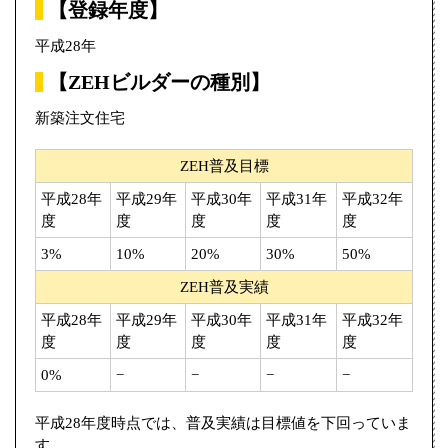
【登録年度】
平成28年
【ZEHビルダーの種別】
新築注文住宅
ZEH普及目標
平成28年
平成29年
平成30年
平成31年
平成32年
度
度
度
度
度
3%
10%
20%
30%
50%
ZEH普及実績
平成28年
平成29年
平成30年
平成31年
平成32年
度
度
度
度
度
0%
−
−
−
−
平成28年度時点では、普及実績は目標値を下回っていま
す。