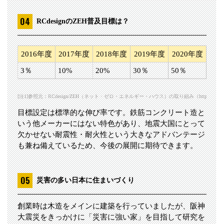
RCdesignのZEH普及目標は？
2016年度
2017年度
2018年度
2019年度
2020年度
3％
10%
20%
30％
50％
[注1]参照元：RCdesign/ZEH（ネット・ゼロ・エネルギー・ハウス）の取り組み（http://www.rc-de
目標設定は標準的な伸び率です。鉄筋コンクリート造と
いう他メーカーにはない特色があり、地震大国にとって
欠かせない耐震性・耐火性という大きなアドバンテージ
も兼ね備えているため、今後の展開に期待できます。
災害の多い日本に住まいづくり
創業時は木造をメインに建築を行っていましたが、阪神
大震災をきっかけに「災害に強い家」を目指して研究を