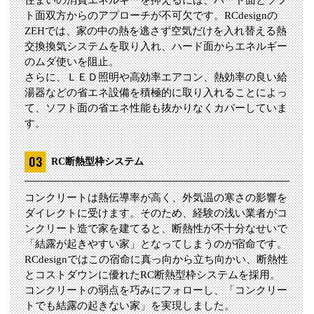
ト面双方からのアプローチが不可欠です。RCdesignの
ZEHでは、家の中の熱を逃さず空気だけを入れ替える熱
交換換気システムを取り入れ、ハード面からエネルギー
のムダ使いを阻止。
さらに、ＬＥＤ照明や高効率エアコン、熱効率の良い給
湯器などの省エネ設備を積極的に取り入れることによっ
て、ソフト面の省エネ性能も抜かりなくカバーしていま
す。
RC断熱型枠システム
コンクリートは熱伝導率が高く、外気温の寒さの影響を
ダイレクトに受けます。そのため、経験の浅い業者がコ
ンクリート造で家を建てると、断熱性が不十分なせいで
「結露が起きやすい家」となってしまうのが宿命です。
RCdesignではこの宿命に真っ向から立ち向かい、断熱性
とコストダウンに優れたRC断熱型枠システムを採用。
コンクリートの弱点を巧みにフォローし、「コンクリー
トでも結露の起きない家」を実現しました。