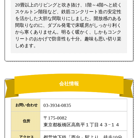
20畳以上のリビングと吹き抜け、1階～4階へと続く
スケルトン階段など、鉄筋コンクリート造の安定性
を活かした大胆な間取りにしました。開放感のある
間取りなのに、ダブル発電で床暖房がしっかり利く
から寒くありません。明るく暖かく、しかもコンク
リートのおかげで防音性も十分。趣味も思い切り楽
しめます。
会社情報
お問い合わせ
03-3934-0835
〒175-0082
住所
東京都板橋区高島平１丁目４３−１４
アクセス
都営地下鉄「西台」駅より 徒歩10分