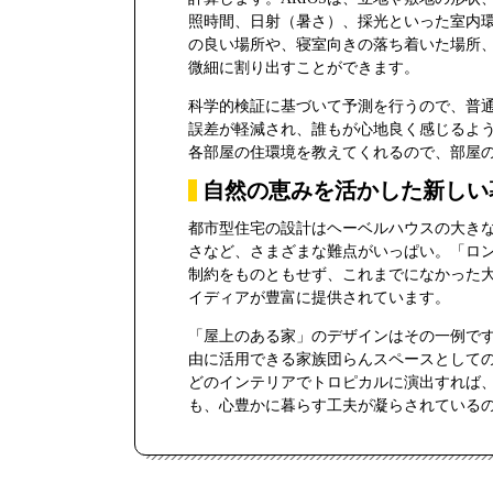
照時間、日射（暑さ）、採光といった室内
の良い場所や、寝室向きの落ち着いた場所
微細に割り出すことができます。
科学的検証に基づいて予測を行うので、普
誤差が軽減され、誰もが心地良く感じるよう
各部屋の住環境を教えてくれるので、部屋
自然の恵みを活かした新しい
都市型住宅の設計はヘーベルハウスの大き
さなど、さまざまな難点がいっぱい。「ロン
制約をものともせず、これまでになかった
イディアが豊富に提供されています。
「屋上のある家」のデザインはその一例で
由に活用できる家族団らんスペースとして
どのインテリアでトロピカルに演出すれば
も、心豊かに暮らす工夫が凝らされている