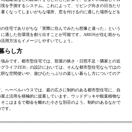
環境を予測するシステム。これによって、リビング向きの日当たり
、暑くなってしまいがちな場所、窓を付けるのに適した場所などを
通の住宅でありがちな「実際に住んでみたら想像と違った」という
に適した住環境を創り出すことが可能です。ARIOSが住む前から
の活用方法もイメージしやすいでしょう。
暮らし方
な強みです。都市型住宅では、部屋の狭さ・日照不足・隣家との近
グライフZEH」の設計においては、そんな都市型住宅ならではの
大胆な空間使いや、遊び心たっぷりの楽しい暮らし方についてのア
す。ヘーベルハウスでは、庭の広さに制約のある都市型住宅に、自
の屋上活用を積極的に提案しています。ウッドデッキや観葉植物な
、そこはまるで都会を離れた小さな別荘のよう。制約のあるなかで
のです。