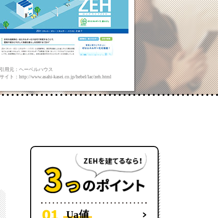
引用元：ヘーベルハウス
ト：http://www.asahi-kasei.co.jp/hebel/lac/zeh.html
Ua値