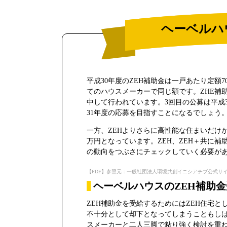
ヘーベルハ
平成30年度のZEH補助金は一戸あたり定
てのハウスメーカーで同じ額です。ZHE補助
中して行われています。3回目の公募は平成
31年度の応募を目指すことになるでしょう
一方、ZEHよりさらに高性能な住まいだけが
万円となっています。ZEH、ZEH＋共に
の動向をつぶさにチェックしていく必要が
【PDF】参照元：一般社団法人環境共創イニシアチブ公式サイト（https://sii.o
ヘーベルハウスのZEH補助
ZEH補助金を受給するためにはZEH住宅
不十分として却下となってしまうこともし
スメーカーと二人三脚で粘り強く検討を重