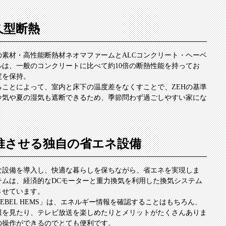
久型断熱
素材・高性能断熱材ネオマファームとALCコンクリート・ヘーベ
ルは、一般のコンクリートに比べて約10倍の断熱性能を持ってお
度を保持。
ることによって、室内と床下の温度差をなくすことで、ZEHの基準
冷気や夏の湿気も遮断できるため、季節問わず過ごしやすい家にな
推させる独自の省エネ設備
な設備を導入し、快適な暮らしを保ちながら、省エネを実現しま
テムは、経済的なDCモーターと重力換気を利用した換気システム
させています。
BEL HEMS」は、エネルギー情報を確認することはもちろん、
報を見たり、テレビ放送を楽しめたりとメリットがたくさんありま
の操作ができるのでとても便利です。