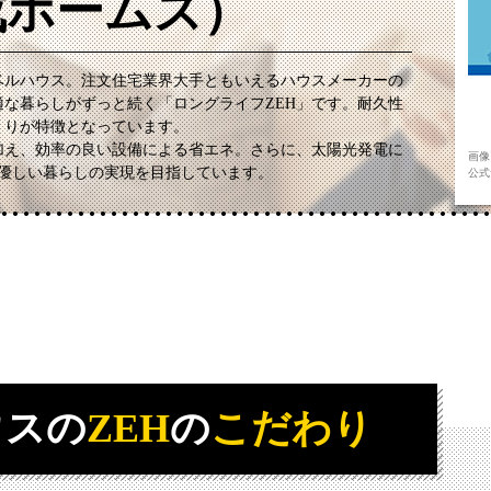
成ホームズ）
ベルハウス。注文住宅業界大手ともいえるハウスメーカーの
適な暮らしがずっと続く「ロングライフZEH」です。耐久性
くりが特徴となっています。
加え、効率の良い設備による省エネ。さらに、太陽光発電に
画像
も優しい暮らしの実現を目指しています。
公式サイ
ウスの
ZEH
の
こだわり