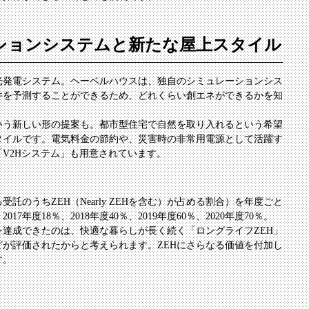
ションシステムと新たな屋上スタイル
光発電システム。ヘーベルハウスは、独自のシミュレーションシス
件を予測することができるため、どれくらい創エネができるかを知
いう新しい形の提案も。都市型住宅で自然を取り入れるという希望
タイルです。電気料金の節約や、災害時の非常用電源として活躍す
V2Hシステム」も用意されています。
託のうちZEH（Nearly ZEHを含む）が占める割合）を年度ごと
17年度18％、2018年度40％、2019年度60％、2020年度70％。
標を達成できたのは、快適な暮らしが長く続く「ロングライフZEH」
が評価されたからと考えられます。ZEHにさらなる価値を付加し
す。