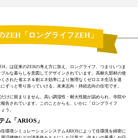
のZEH「ロングライフZEH」
EH」は従来のZEHの考え方に加え、ロングライフ、つまりいつま
ナブルな暮らしを意図してデザインされています。高耐久部材の使
つくされた省エネ＆創エネ効率により無理なくゼロエネ生活を達
生にずっと寄り添っていける、未来志向・持続志向の住宅です。
宅だけに留まりません。高い調湿性・耐火性能が認められ、寺院や
数報告されています。このことからも、いかに「ロングライフ
しょう。
ム「ARIOS」
の住環境シミュレーションシステムARIOSによって住環境を綿密に
状、周辺建物などの諸条件をもとにした計算で、住まいの風通しや日