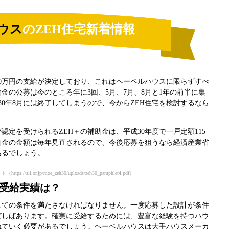
ウス
のZEH住宅新着情報
額70万円の支給が決定しており、これはヘーベルハウスに限らずすべ
金の公募は今のところ年に3回、5月、7月、8月と1年の前半に集
30年8月には終了してしまうので、今からZEH住宅を検討するなら
。
認定を受けられるZEH＋の補助金は、平成30年度で一戸定額115
補助金の金額は毎年見直されるので、今後応募を狙うなら経済産業省
あるでしょう。
r.jp/moe_zeh30/uploads/zeh30_pamphlet4.pdf）
金受給実績は？
としての条件を満たさなければなりません。一度応募した設計が条件
ばしばあります。確実に受給するためには、豊富な経験を持つハウ
ねていく必要があるでしょう。ヘーベルハウスは大手ハウスメーカ