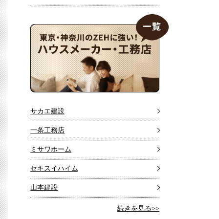
サカエ建設
一条工務店
ミサワホーム
セキスイハイム
山本建設
続きを見る>>