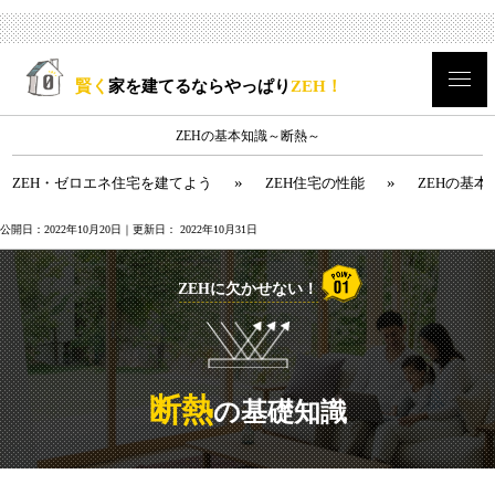
賢く
家を建てるならやっぱり
ZEH！
ZEHの基本知識～断熱～
»
»
ZEH・ゼロエネ住宅を建てよう
ZEH住宅の性能
ZEHの基
公開日：
2022年10月20日
｜更新日：
2022年10月31日
ZEHに欠かせない！
断熱
の基礎知識