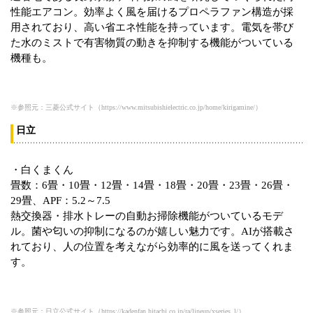
性能エアコン。効率よく風を届けるプロペラファン構造が採
用されており、高い省エネ性能を持っています。電気を帯び
た水のミストで有害物質の動きを抑制する機能がついている
機種も。
※参照元：三菱公式サイト（https://www.mitsubishielectric.co.jp/home/kirigamine/）
日立
・白くまくん
畳数：6畳・10畳・12畳・14畳・18畳・20畳・23畳・26畳・
29畳、APF：5.2～7.5
熱交換器・排水トレーの自動お掃除機能がついているモデ
ル。菌や匂いの抑制になるのが嬉しい魅力です。AIが搭載さ
れており、人の位置を考えながら効率的に風を送ってくれま
す。
※参照元：日立公式サイト（https://kadenfan.hitachi.co.jp/ra/lineup/xseries_l/）