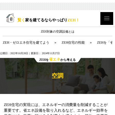
賢く
家を建てるならやっぱり
ZEH！
ZEH対象の空調設備とは
»
»
ZEH・ゼロエネ住宅を建てよう
ZEH住宅の性能
ZEHを「
公開日：
2022年10月28日
｜更新日：
2024年11月27日
省エネ
ZEHを
から考える
空調
ZEH住宅の実現には、エネルギーの消費量を削減することが
重要です。省エネ設備を取り入れるなど、エネルギー効率を