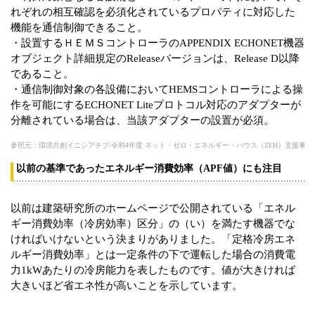
れぞれの相互確認を必須化されているプロパティに対応した
機能を通信制御できること。
・設置するＨＥＭＳコントローラのAPPENDIX ECHONET機器
オブジェクト詳細規定のReleaseバージョンは、Release D以降
であること。
・通信制御対象の各設備においてHEMSコントローラによる操
作を可能にするECHONET Liteプロトコル対応のアダプターが
分離されている場合は、当該アダプターの設置が必須。
参照元：環境共創イニシアチブ/令和4年度 ネット・ゼロ・エネルギー・ハウス（ZEH）支援事業（https://sii.or.jp/moe
以前の基準であったエネルギー消費効率（APF値）にも注目
以前は建築研究所のホームページで公開されている「エネル
ギー消費効率（冷房効率）区分」の（い）を満たす機器でな
ければいけないという決まりがありました。「定格冷房エネ
ルギー消費効率」とは一定条件の下で運転した場合の消費電
力1kWあたりの冷房能力を表したものです。値が大きければ
大きいほど省エネ性が高いことを示しています。