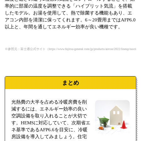
率的に部屋の温度を調整できる「ハイブリット気流」を搭載
したモデル。お湯を使用して、熱で除菌する機能もあり、エ
アコン内部を清潔に保ってくれます。6～20畳用まではAFP6.0
以上と、年間を通してエネルギー効率が良い機種です。
※参照元：富士通公式サイト（https://www.fujitsu-general.com/jp/products/aircon/2022/lineup/nocria-x/
まとめ
光熱費の大半を占める冷暖房費を削
減するには、エネルギー効率の良い
空調設備を取り入れることが大切で
す。HEMSに対応していて、次期省エ
ネ基準であるAFP6.6を目安に、冷暖
房設備を導入してみましょう。住宅