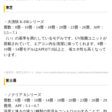
東芝
・大清快 K-DRシリーズ
畳数：8畳・10畳・14畳・18畳・20畳・23畳・26畳、APF：
5.5～7.1
（い）の基準を満たしているモデルです。UV除菌ユニットが
搭載されていて、エアコン内を清潔に保ってくれます。8畳・
10畳・14畳モデルはAPFが7.0以上と、省エネ性も高くなって
います。
※参照元：東芝公式サイト（https://www.toshiba-lifestyle.com/jp/air_conditioners/k-dr/feature/#anchor-f
富士通
・ノクリア Xシリーズ
畳数：6畳・8畳・10畳・14畳・18畳・20畳・23畳・26畳・29
畳用、APF：5.1～6.7
温度と速さの違う2種類の気流をコントロールすることで、効