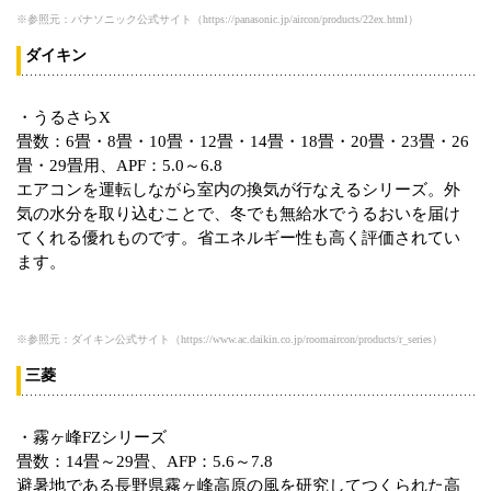
※参照元：パナソニック公式サイト（https://panasonic.jp/aircon/products/22ex.html）
ダイキン
・うるさらX
畳数：6畳・8畳・10畳・12畳・14畳・18畳・20畳・23畳・26
畳・29畳用、APF：5.0～6.8
エアコンを運転しながら室内の換気が行なえるシリーズ。外
気の水分を取り込むことで、冬でも無給水でうるおいを届け
てくれる優れものです。省エネルギー性も高く評価されてい
ます。
※参照元：ダイキン公式サイト（https://www.ac.daikin.co.jp/roomaircon/products/r_series）
三菱
・霧ヶ峰FZシリーズ
畳数：14畳～29畳、AFP：5.6～7.8
避暑地である長野県霧ヶ峰高原の風を研究してつくられた高