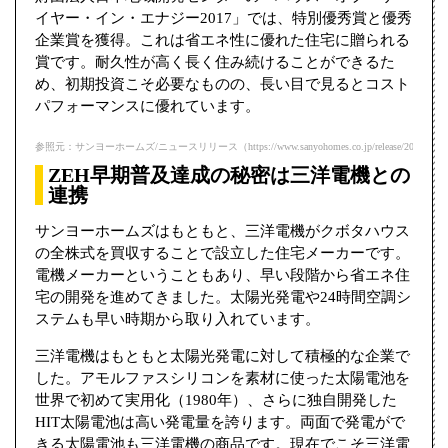
イヤー・イン・エナジー2017」では、特別優秀賞と優秀
企業賞を獲得。これは省エネ性に優れた住宅に贈られる
賞です。耐久性が高く長く住み続けることができるた
め、初期投資こそ必要なものの、長い目で見るとコスト
パフォーマンスに優れています。
参照元：サンヨーホームズ/ニュースリリース（https://www.sanyohomes.co.jp/release/20180315.
ZEH早期普及達成の秘密は三洋電機との
連携
サンヨーホームズはもともと、三洋電機がクボタハウス
の全株式を買収することで設立した住宅メーカーです。
電機メーカーということもあり、早い段階から省エネ住
宅の開発を進めてきました。太陽光発電や24時間空調シ
ステムも早い時期から取り入れています。
三洋電機はもともと太陽光発電に対して積極的な企業で
した。アモルファスシリコンを素材に使った太陽電池を
世界で初めて実用化（1980年）、さらに独自開発した
HIT太陽電池は高い発電量を誇ります。両面で発電がで
きる太陽電池も三洋電機の商品です。現在でこそ三洋電