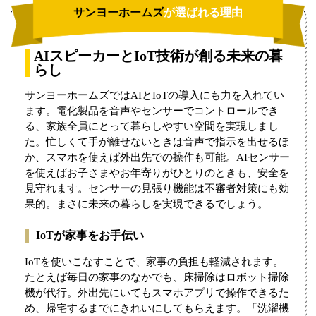
サンヨーホームズ
が選ばれる理由
AIスピーカーとIoT技術が創る未来の暮
らし
サンヨーホームズではAIとIoTの導入にも力を入れてい
ます。電化製品を音声やセンサーでコントロールでき
る、家族全員にとって暮らしやすい空間を実現しまし
た。忙しくて手が離せないときは音声で指示を出せるほ
か、スマホを使えば外出先での操作も可能。AIセンサー
を使えばお子さまやお年寄りがひとりのときも、安全を
見守れます。センサーの見張り機能は不審者対策にも効
果的。まさに未来の暮らしを実現できるでしょう。
IoTが家事をお手伝い
IoTを使いこなすことで、家事の負担も軽減されます。
たとえば毎日の家事のなかでも、床掃除はロボット掃除
機が代行。外出先にいてもスマホアプリで操作できるた
め、帰宅するまでにきれいにしてもらえます。「洗濯機