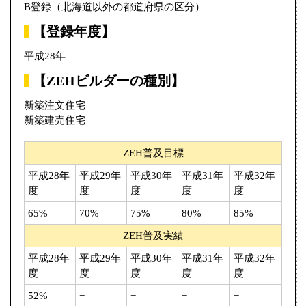
B登録（北海道以外の都道府県の区分）
【登録年度】
平成28年
【ZEHビルダーの種別】
新築注文住宅
新築建売住宅
ZEH普及目標
平成28年
平成29年
平成30年
平成31年
平成32年
度
度
度
度
度
65%
70%
75%
80%
85%
ZEH普及実績
平成28年
平成29年
平成30年
平成31年
平成32年
度
度
度
度
度
52%
−
−
−
−