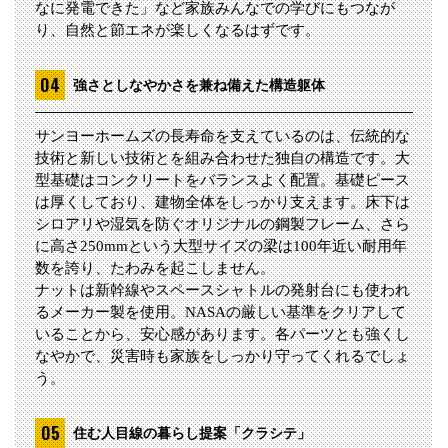
なに発電できた」など家族みんなでの学びにもつなが
り、自然と節エネが楽しくなるはずです。
強さとしなやかさを兼ね備えた構造躯体
サンヨーホームズの長寿命を支えているのは、伝統的な
技術と新しい技術とを組み合わせた独自の構造です。大
型基礎はコンクリートをバランスよく配置。基礎ピース
は厚くしており、建物全体をしっかり支えます。床下は
シロアリや湿気を防ぐオリジナルの鋼製フレーム、さら
に高さ250mmという大型サイズの梁は100年近い耐用年
数を誇り、たわみを起こしません。
ナットは新幹線やスペースシャトルの発射台にも使われ
るメーカー製を使用。NASAの厳しい基準をクリアして
いることから、安心感があります。各パーツとも強くし
なやかで、災害時も家族をしっかり守ってくれるでしょ
う。
住む人目線の暮らし提案「クラシテ」