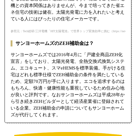
機との資本関係はありませんが、今まで培ってきた省エ
ネ住宅の技術は健在。太陽光発電に力を入れたいと考え
ている人にはぴったりの住宅メーカーです。
参照元：Tech総研/三洋電機「HIT太陽電池」で世界トップ変換効率に挑む（https://next.rikunabi.com/tec
サンヨーホームズのZEH補助金は？
サンヨーホームズでは2016年4月に「戸建全商品ZEH化
宣言」をしており、太陽光発電、全熱交換式換気システ
ム、エコキュート、スマeHEMSを標準装備。手がける住
宅はどれも標準仕様でZEH補助金の条件を満たしている
ため、定額70万円が手に入ります。エコを追求するのは
もちろん、快適・健康性能も重視しているため住み心地
が良いと評判です。なおサンヨーホームズは平成28年か
ら引き続きZEHビルダーとして経済産業省に登録されて
いる企業。ZEH補助金の申請についてもサンヨーホーム
ズが代行してくれます。